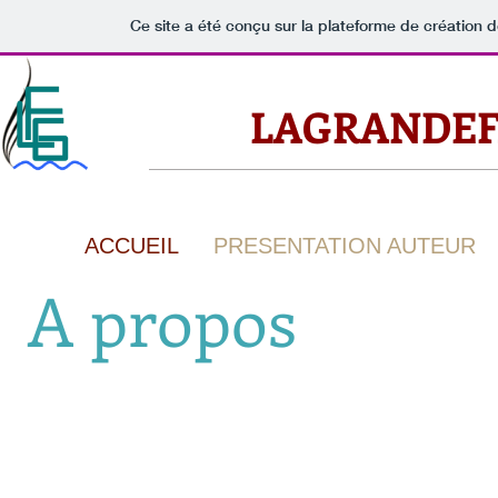
Ce site a été conçu sur la plateforme de création d
LAGRANDEF
ACCUEIL
PRESENTATION AUTEUR
A propos
Mon histoire débute à Brest en 1951.
Mon père, Rochefortais d'origine s'est retrouvé après guerre mu
y a fait toute sa carrière pour terminer à la direction du GERBAM
Après des études au lycée Colbert de Lorient j'ai quant à moi ép